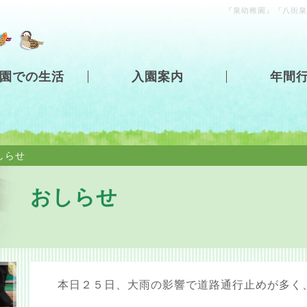
『泉幼稚園』『八街泉
園での生活
入園案内
年間
しらせ
おしらせ
本日２５日、大雨の影響で道路通行止めが多く