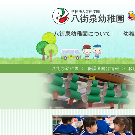
八街泉幼稚園について
幼稚
八街泉幼稚園
>
保護者向け情報
>
お