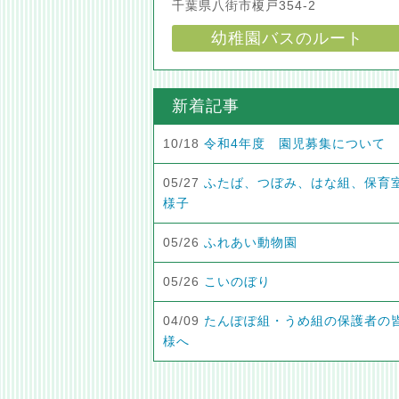
千葉県八街市榎戸354-2
幼稚園バスのルート
新着記事
10/18
令和4年度 園児募集について
05/27
ふたば、つぼみ、はな組、保育
様子
05/26
ふれあい動物園
05/26
こいのぼり
04/09
たんぽぽ組・うめ組の保護者の
様へ