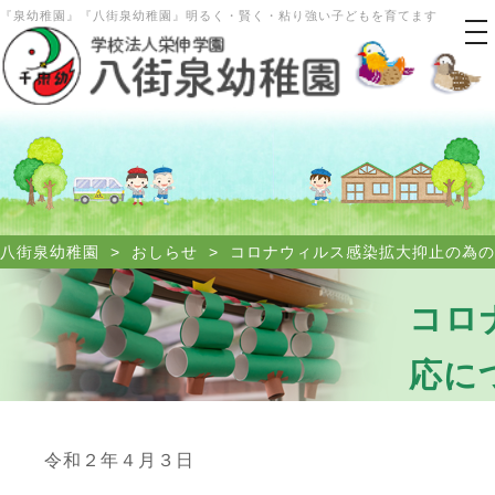
『泉幼稚園』『八街泉幼稚園』明るく・賢く・粘り強い子どもを育てます
tog
nav
八街泉幼稚園
>
おしらせ
>
コロナウィルス感染拡大抑止の為の
コロ
応に
令和２年４月３日