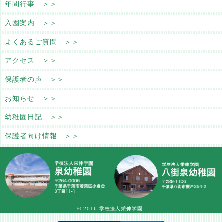
年間行事 ＞＞
入園案内 ＞＞
よくあるご質問 ＞＞
アクセス ＞＞
保護者の声 ＞＞
お知らせ ＞＞
幼稚園日記 ＞＞
保護者向け情報 ＞＞
© 2016 学校法人栄伸学園.