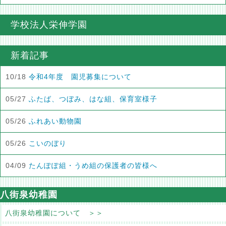
学校法人栄伸学園
新着記事
10/18
令和4年度 園児募集について
05/27
ふたば、つぼみ、はな組、保育室様子
05/26
ふれあい動物園
05/26
こいのぼり
04/09
たんぽぽ組・うめ組の保護者の皆様へ
八街泉幼稚園
八街泉幼稚園について ＞＞