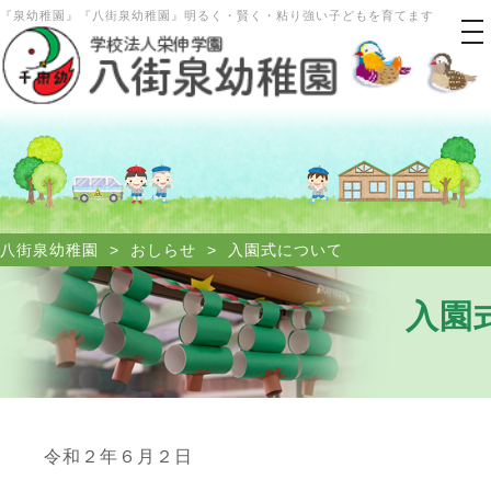
『泉幼稚園』『八街泉幼稚園』明るく・賢く・粘り強い子どもを育てます
tog
nav
八街泉幼稚園
>
おしらせ
>
入園式について
入園
令和２年６月２日