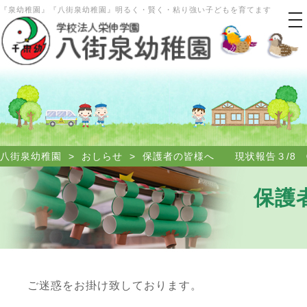
『泉幼稚園』『八街泉幼稚園』明るく・賢く・粘り強い子どもを育てます
tog
nav
八街泉幼稚園
>
おしらせ
>
保護者の皆様へ 現状報告３/8 
保護
ご迷惑をお掛け致しております。